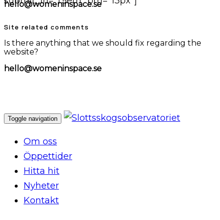
submit_lh="1.5em" bm="13px"]
hello@womeninspace.se
Site related comments
Is there anything that we should fix regarding the
website?
hello@womeninspace.se
Toggle navigation
Om oss
Öppettider
Hitta hit
Nyheter
Kontakt