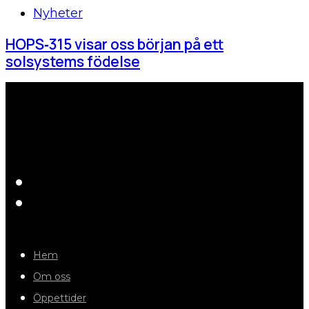
Nyheter
HOPS‑315 visar oss början på ett
solsystems födelse
Hem
Om oss
Öppettider