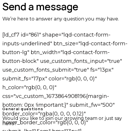
Send a message
We’re here to answer any question you may have.
[ld_cf7 id="861" shape="lqd-contact-form-
inputs-underlined" btn_size="lqd-contact-form-
button-lg" btn_width="lqd-contact-form-
button-block" use_custom_fonts_input="true"
use_custom_fonts_submit="true" fs="13px"
submit_fs="17px" color="rgb(0, 0, 0)"
h_color="rgb(0, 0, 0)"
css=".vc_custom_1673864908196{margin-
bottom: 0px !important;}" submit_fw="500"
General questions
border_color="rgba(0, 0, 0, 0.12)"
Would you like to join our growing team or just say
hover_border_color="rgb(0, 0, 0)"
hello?