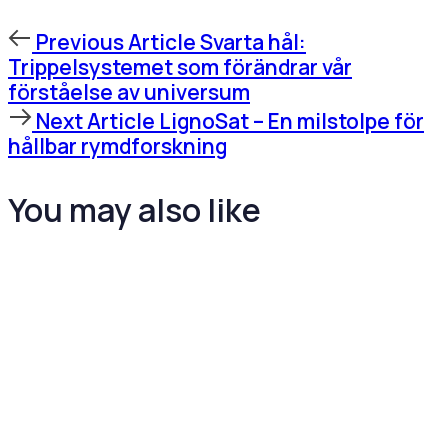
Previous
Previous Article
Svarta hål:
Article
Trippelsystemet som förändrar vår
förståelse av universum
Next
Next Article
LignoSat – En milstolpe för
Article
hållbar rymdforskning
You may also like