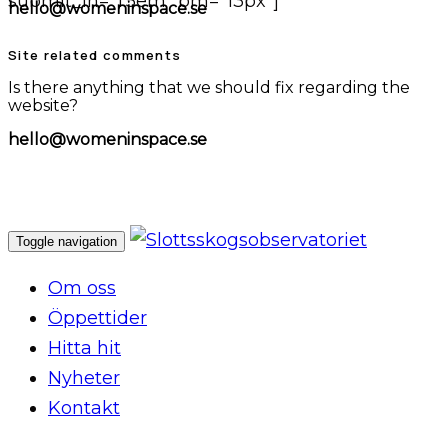
submit_lh="1.5em" bm="13px"]
hello@womeninspace.se
Site related comments
Is there anything that we should fix regarding the
website?
hello@womeninspace.se
Toggle navigation
Om oss
Öppettider
Hitta hit
Nyheter
Kontakt