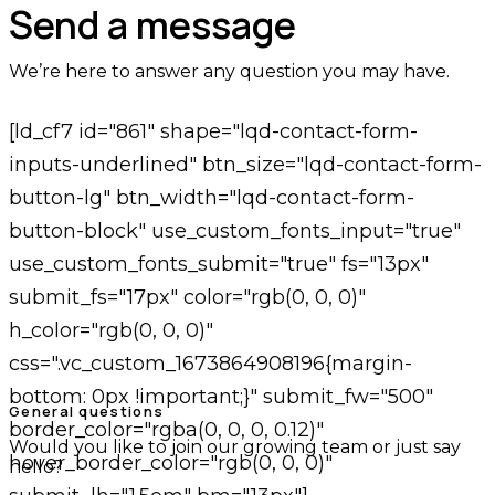
Send a message
We’re here to answer any question you may have.
[ld_cf7 id="861" shape="lqd-contact-form-
inputs-underlined" btn_size="lqd-contact-form-
button-lg" btn_width="lqd-contact-form-
button-block" use_custom_fonts_input="true"
use_custom_fonts_submit="true" fs="13px"
submit_fs="17px" color="rgb(0, 0, 0)"
h_color="rgb(0, 0, 0)"
css=".vc_custom_1673864908196{margin-
bottom: 0px !important;}" submit_fw="500"
General questions
border_color="rgba(0, 0, 0, 0.12)"
Would you like to join our growing team or just say
hover_border_color="rgb(0, 0, 0)"
hello?