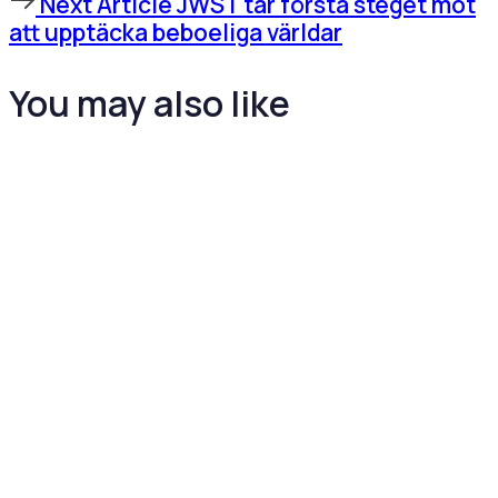
Next Article
JWST tar första steget mot
Article
att upptäcka beboeliga världar
You may also like