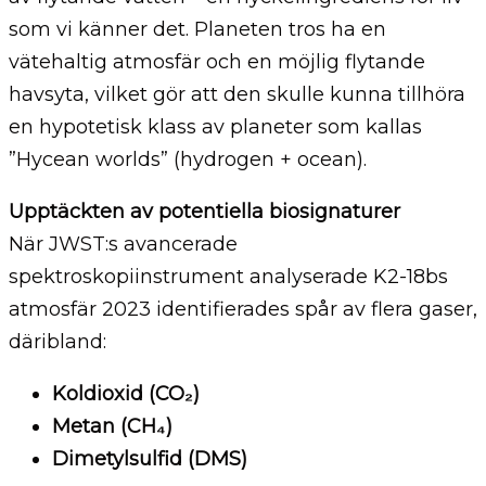
som vi känner det. Planeten tros ha en
vätehaltig atmosfär och en möjlig flytande
havsyta, vilket gör att den skulle kunna tillhöra
en hypotetisk klass av planeter som kallas
”Hycean worlds” (hydrogen + ocean).
Upptäckten av potentiella biosignaturer
När JWST:s avancerade
spektroskopiinstrument analyserade K2-18bs
atmosfär 2023 identifierades spår av flera gaser,
däribland:
Koldioxid (CO₂)
Metan (CH₄)
Dimetylsulfid (DMS)