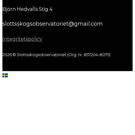
Björn Hedvalls Stig 4
slottsskogsobservatoriet@gmail.com
Integritetspolicy
2026 © Slottsskogsobservatoriet (Org. nr. 857204-8075)