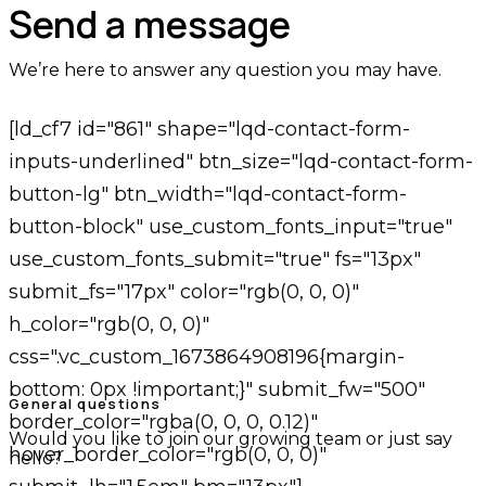
Send a message
We’re here to answer any question you may have.
[ld_cf7 id="861" shape="lqd-contact-form-
inputs-underlined" btn_size="lqd-contact-form-
button-lg" btn_width="lqd-contact-form-
button-block" use_custom_fonts_input="true"
use_custom_fonts_submit="true" fs="13px"
submit_fs="17px" color="rgb(0, 0, 0)"
h_color="rgb(0, 0, 0)"
css=".vc_custom_1673864908196{margin-
bottom: 0px !important;}" submit_fw="500"
General questions
border_color="rgba(0, 0, 0, 0.12)"
Would you like to join our growing team or just say
hover_border_color="rgb(0, 0, 0)"
hello?