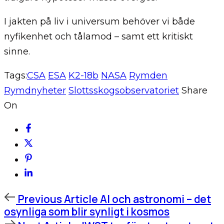
I jakten på liv i universum behöver vi både
nyfikenhet och tålamod – samt ett kritiskt
sinne.
Tags:
CSA
ESA
K2-18b
NASA
Rymden
Rymdnyheter
Slottsskogsobservatoriet
Share
On
Previous
Previous Article
AI och astronomi – det
Article
osynliga som blir synligt i kosmos
Next