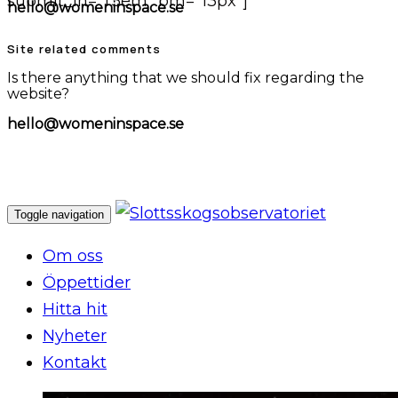
submit_lh="1.5em" bm="13px"]
hello@womeninspace.se
Site related comments
Is there anything that we should fix regarding the
website?
hello@womeninspace.se
Toggle navigation
Om oss
Öppettider
Hitta hit
Nyheter
Kontakt