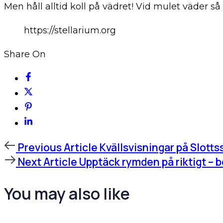
Men håll alltid koll på vädret! Vid mulet väder 
https://stellarium.org
Share On
Previous
Previous Article
Kvällsvisningar på Slott
Article
Next
Next Article
Upptäck rymden på riktigt – b
Article
You may also like