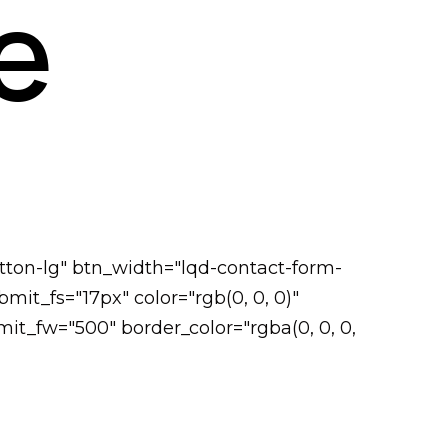
e
tton-lg" btn_width="lqd-contact-form-
it_fs="17px" color="rgb(0, 0, 0)"
it_fw="500" border_color="rgba(0, 0, 0,