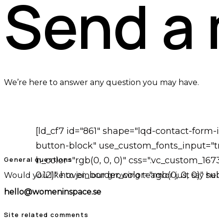
Send a
We’re here to answer any question you may have.
[ld_cf7 id="861" shape="lqd-contact-form
button-block" use_custom_fonts_input="tr
General questions
h_color="rgb(0, 0, 0)" css=".vc_custom_16
0.12)" hover_border_color="rgb(0, 0, 0)" 
Would you like to join our growing team or just say hel
hello@womeninspace.se
Site related comments