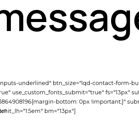
 messag
-inputs-underlined" btn_size="lqd-contact-form-bu
ue" use_custom_fonts_submit="true" fs="13px" subm
73864908196{margin-bottom: 0px !important;}" subm
submit_lh="1.5em" bm="13px"]
lo?