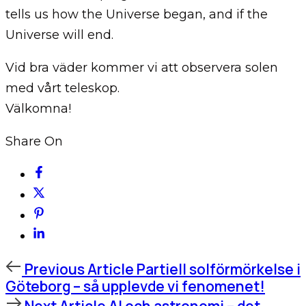
tells us how the Universe began, and if the
Universe will end.
Vid bra väder kommer vi att observera solen
med vårt teleskop.
Välkomna!
Share On
Previous
Previous Article
Partiell solförmörkelse i
Article
Göteborg – så upplevde vi fenomenet!
Next
Next Article
AI och astronomi – det