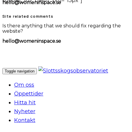
submit_lh="1.5em" bm="13px"]
hello@womeninspace.se
Site related comments
Is there anything that we should fix regarding the
website?
hello@womeninspace.se
Toggle navigation
Om oss
Öppettider
Hitta hit
Nyheter
Kontakt