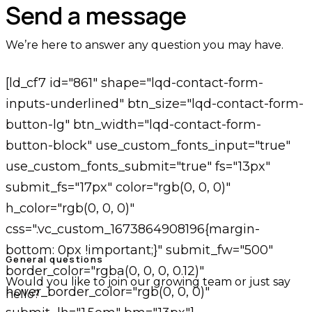
Send a message
We’re here to answer any question you may have.
[ld_cf7 id="861" shape="lqd-contact-form-
inputs-underlined" btn_size="lqd-contact-form-
button-lg" btn_width="lqd-contact-form-
button-block" use_custom_fonts_input="true"
use_custom_fonts_submit="true" fs="13px"
submit_fs="17px" color="rgb(0, 0, 0)"
h_color="rgb(0, 0, 0)"
css=".vc_custom_1673864908196{margin-
bottom: 0px !important;}" submit_fw="500"
General questions
border_color="rgba(0, 0, 0, 0.12)"
Would you like to join our growing team or just say
hover_border_color="rgb(0, 0, 0)"
hello?